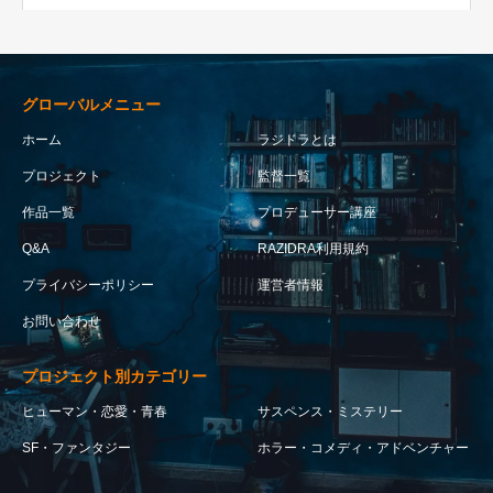
グローバルメニュー
ホーム
ラジドラとは
プロジェクト
監督一覧
作品一覧
プロデューサー講座
Q&A
RAZIDRA利用規約
プライバシーポリシー
運営者情報
お問い合わせ
プロジェクト別カテゴリー
ヒューマン・恋愛・青春
サスペンス・ミステリー
SF・ファンタジー
ホラー・コメディ・アドベンチャー