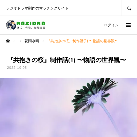
SEARCH
ラジオドラマ制作のマッチングサイト
ログイン
花岡水晴
『共抱きの桜』制作話(1) 〜物語の世界観〜
ホーム
『共抱きの桜』制作話(1) 〜物語の世界観〜
2022.10.05