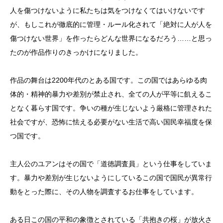
人を傷つけないように私たちは気をつけなくてはいけないです
が、もしこれが徹底的に管理・ルール化されて「絶対に人が人を
傷つけない世界」を作ったらどんな世界になるだろう……と思っ
たのが作品作りのきっかけになりました。
作品の舞台は2200年代のとある国です。この国ではあらゆる肉
体的・精神的暴力や差別が禁止され、全ての人が平等に飢えるこ
となく暮らす国です。争いの種が生じないよう厳格に管理された
社会ですが、恐怖に怯える必要がない生活で高い国民幸福度を保
つ国です。
主人公のユアンはその国で「道徳調査員」という仕事をしていま
す。暴力や差別が生じないようにしているこの国で国民が異常行
動をとった際に、その人物を調査するお仕事をしています。
ある日この国の平和の象徴とされている「共抱きの桜」が放火さ